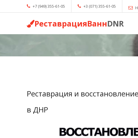
+7 (949) 355-61-05
+3 (071) 355-61-05
Н
РеставрацияВанн
DNR
Реставрация и восстановлени
в ДНР