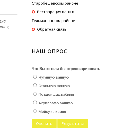
Старобешевском районе
Реставрация ванн в
Тельмановском районе
вка,
атая,
Обратная связь
НАШ ОПРОС
Что Вы хотели бы отреставрировать
Чугунную ванную
Стальную ванную
Поддон душ.кабины
Акриловую ванную
Мойку из камня